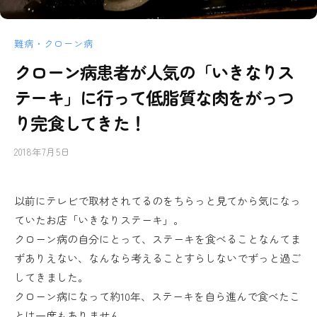
難病・クローン病
クローン病患者が人気の「いきなりス
テーキ」に行って低脂質な肉をがっつ
り完食してきた！
2018年7月5日
b
/
y
0
し
件
以前にテレビで取材されてるのをちらっと見てから気になっ
ぐ
の
ていたお店「いきなりステーキ」。
る
コ
メ
クローン病の自分にとって、ステーキを食べることなんてま
ン
ずありえない、なんなら考えることすらしないでずっと過ご
ト
してきました。
クローン病になって約10年、ステーキを自ら進んで食べたこ
とは一度もありません。