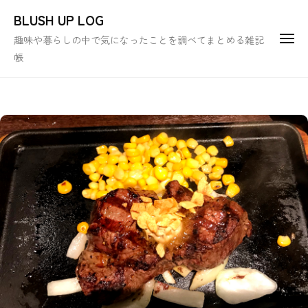
ュ
コ
ー
BLUSH UP LOG
ン
趣味や暮らしの中で気になったことを調べてまとめる雑記
メ
テ
ニ
帳
ュ
ン
ー
ツ
へ
ス
キ
ッ
プ