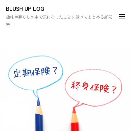
ュ
コ
ー
BLUSH UP LOG
ン
趣味や暮らしの中で気になったことを調べてまとめる雑記
メ
テ
ニ
帳
ュ
ン
ー
ツ
へ
ス
キ
ッ
プ