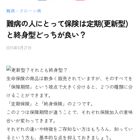
難病・クローン病
難病の人にとって保険は定期(更新型)
と終身型どっちが良い？
2015年9月27日
b
y
し
ぐ
る
生命保険の商品は数多く販売されていますが、そのすべてを
「保障期間」という視点で大きく分けると、２つの種類に分
けることができます。
「定期保険」と「終身保険」の２つです。
この２つは保障期間が違うことで、それぞれ保険加入の意味
合いが変わってきます。
それぞれの違いや特徴をご存知ない方はもちろん、知ってい
るという方も、基本的な点を抑えておきましょう。