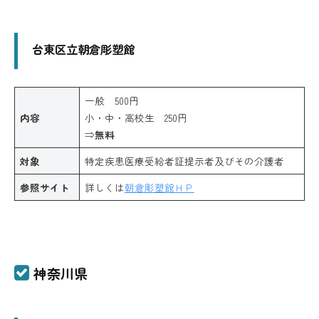
台東区立朝倉彫塑館
一般 500円
内容
小・中・高校生 250円
⇒
無料
対象
特定疾患医療受給者証提示者及びその介護者
参照サイト
詳しくは
朝倉彫塑館ＨＰ
神奈川県