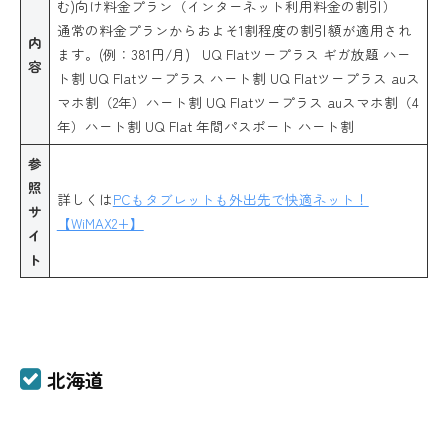
む)向け料金プラン（インターネット利用料金の割引）
通常の料金プランからおよそ1割程度の割引額が適用され
内
ます。(例：381円/月) UQ Flatツープラス ギガ放題 ハー
容
ト割 UQ Flatツープラス ハート割 UQ Flatツープラス auス
マホ割（2年）ハート割 UQ Flatツープラス auスマホ割（4
年）ハート割 UQ Flat 年間パスポート ハート割
参
照
詳しくは
PCもタブレットも外出先で快適ネット！
サ
【WiMAX2+】
イ
ト
北海道