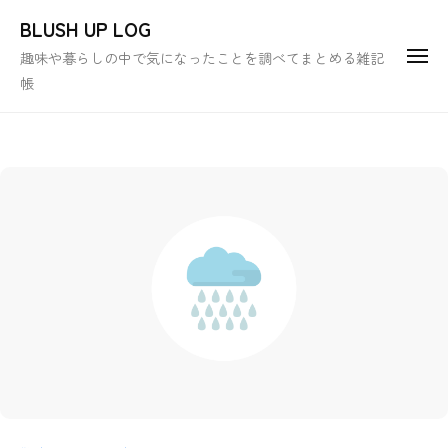
ュ
コ
ー
BLUSH UP LOG
ン
趣味や暮らしの中で気になったことを調べてまとめる雑記
メ
テ
ニ
帳
ュ
ン
ー
ツ
へ
ス
キ
ッ
プ