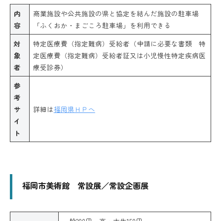
内
商業施設や公共施設の県と協定を結んだ施設の駐車場
容
「ふくおか・まごころ駐車場」を利用できる
対
特定医療費（指定難病）受給者（申請に必要な書類 特
象
定医療費（指定難病）受給者証又は小児慢性特定疾病医
者
療受診券）
参
考
サ
詳細は
福岡県ＨＰへ
イ
ト
福岡市美術館 常設展／常設企画展
一般200円、高・大生150円