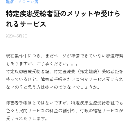
難病・クローン病
特定疾患受給者証のメリットや受けら
れるサービス
2023年5月2日
b
/
y
0
し
件
現在製作中につき、まだページが準備できていない都道府県
ぐ
の
もありますが、ご了承ください。。。
る
コ
メ
特定疾患医療受給者証、特定医療費（指定難病）受給者証を
ン
持っているけど、障害者手帳みたいに何かサービス受けられ
ト
ないの？と思う方は多いのではないでしょうか。
障害者手帳ほとではないですが、特定疾患医療受給者証でも
色々と民間サービスの料金の割引や、行政の福祉サービスが
受けられたりします。