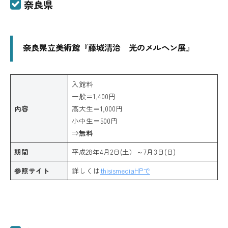
奈良県
奈良県立美術館『藤城清治 光のメルヘン展』
入館料
一般＝1,400円
内容
高大生＝1,000円
小中生＝500円
⇒
無料
期間
平成28年4月2日(土）～7月3日(日)
参照サイト
詳しくは
thisismediaHPで