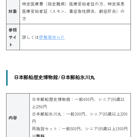
特定医療費（指定難病）医療受給者証の方、特定疾患
対象
医療受給者証（スモン、重症急性膵炎、劇症肝炎）の
方
参照
サイ
詳しくは
伊勢原市ＨＰ
ト
日本郵船歴史博物館/日本郵船氷川丸
日本郵船歴史博物館：一般400円、シニア(65歳以
上)250円
日本郵船氷川丸：一般300円、シニア(65歳以上)200
内容
円
両施設セット：一般500円、シニア(65歳以上)300円
⇒
無料