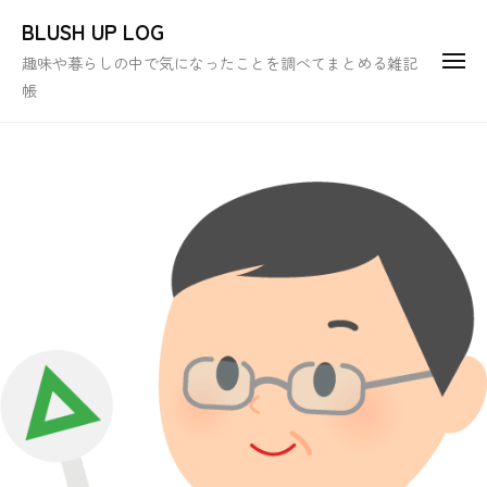
ュ
コ
ー
BLUSH UP LOG
ン
趣味や暮らしの中で気になったことを調べてまとめる雑記
メ
テ
ニ
帳
ュ
ン
ー
ツ
へ
ス
キ
ッ
プ