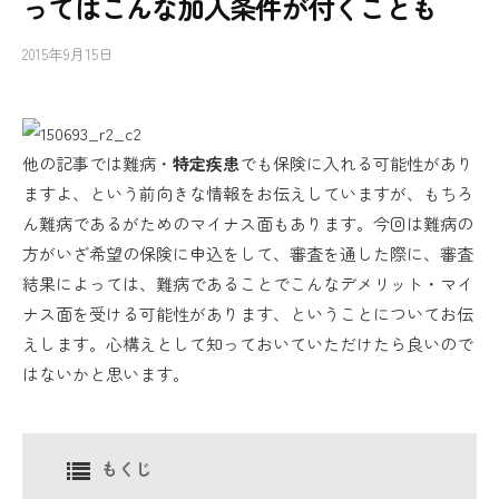
ってはこんな加入条件が付くことも
2015年9月15日
b
y
し
ぐ
る
他の記事では難病・
特定疾患
でも保険に入れる可能性があり
ますよ、という前向きな情報をお伝えしていますが、もちろ
ん難病であるがためのマイナス面もあります。今回は難病の
方がいざ希望の保険に申込をして、審査を通した際に、審査
結果によっては、難病であることでこんなデメリット・マイ
ナス面を受ける可能性があります、ということについてお伝
えします。心構えとして知っておいていただけたら良いので
はないかと思います。
もくじ